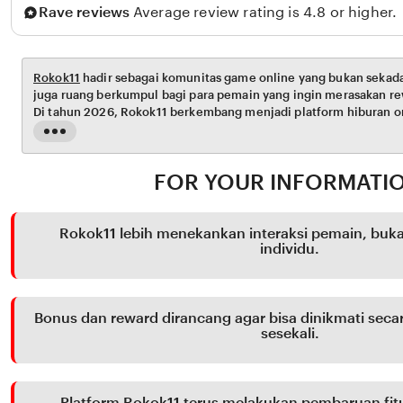
Rave reviews
Average review rating is 4.8 or higher.
Rokok11
hadir sebagai komunitas game online yang bukan sekada
juga ruang berkumpul bagi para pemain yang ingin merasakan rew
Di tahun 2026, Rokok11 berkembang menjadi platform hiburan on
sistem bonus harian, event komunitas, dan mekanisme reward ya
Read
the
full
FOR YOUR INFORMATI
description
Rokok11 lebih menekankan interaksi pemain, buk
individu.
Bonus dan reward dirancang agar bisa dinikmati seca
sesekali.
Platform Rokok11 terus melakukan pembaruan fitu