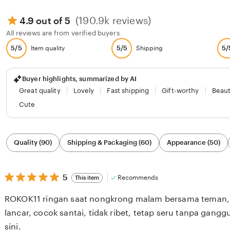
(190.9k reviews)
4.9 out of 5
All reviews are from verified buyers
5/5
5/5
5/
Item quality
Shipping
Buyer highlights, summarized by AI
Great quality
Lovely
Fast shipping
Gift-worthy
Beaut
Cute
Filter
Quality (90)
Shipping & Packaging (60)
Appearance (50)
by
category
5
5
Recommends
This item
out
of
ROKOK11 ringan saat nongkrong malam bersama teman,
5
stars
lancar, cocok santai, tidak ribet, tetap seru tanpa gangg
sini.