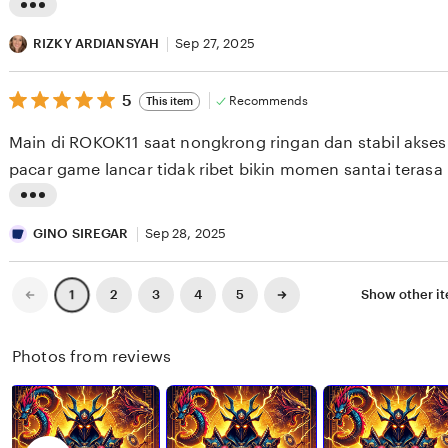
B
e
L
D
v
i
RIZKY ARDIANSYAH
Sep 27, 2025
U
i
s
L
e
5
t
5
Recommends
This item
out
R
w
i
of
Main di ROKOK11 saat nongkrong ringan dan stabil akse
5
A
b
n
stars
pacar game lancar tidak ribet bikin momen santai terasa l
H
y
g
M
Z
r
L
A
A
e
i
GINO SIREGAR
Sep 28, 2025
N
K
v
s
I
i
t
Previous
Next
2
3
4
5
Show other i
1
page
page
S
e
i
I
w
n
Photos from reviews
D
b
g
A
y
r
B
R
e
U