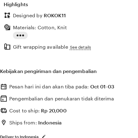
Highlights
Designed by
ROKOK11
Materials: Cotton, Knit
Read
Gift wrapping available
the
See details
full
description
Kebijakan pengiriman dan pengembalian
Pesan hari ini dan akan tiba pada:
Oct 01-03
Pengembalian dan penukaran tidak diterima
Cost to ship:
Rp
20,000
Ships from:
Indonesia
Deliver to Indonesia