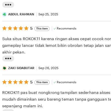
L
i
ABDUL RAHMAN
Sep 25, 2025
s
5
t
5
Recommends
This item
out
i
of
Suka situs ROKOK11 karena ringan akses cepat cocok n
5
n
stars
gameplay lancar tidak lemot bikin obrolan tetap jalan s
g
akhir pekan.
r
e
L
v
i
ZAKI SIDABUTAR
Sep 26, 2025
i
s
e
5
t
5
Recommends
This item
out
w
i
of
ROKOK11 pas buat nongkrong tampilan sederhana akses 
5
b
n
stars
mudah dimainkan seru bareng teman tanpa gangguan te
y
g
sepanjang malam ini.
A
r