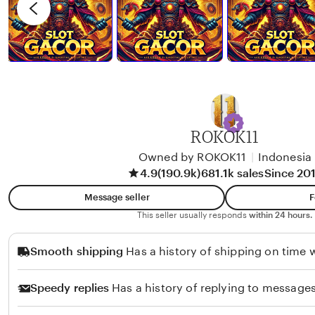
I
v
T
Z
i
A
K
e
R
Y
w
A
b
R
y
D
G
I
I
ROKOK11
A
N
Owned by ROKOK11
|
Indonesia
N
O
4.9
(190.9k)
681.1k sales
Since 20
S
S
Message seller
F
Y
I
This seller usually responds
within 24 hours.
A
R
H
E
Smooth shipping
Has a history of shipping on time w
G
A
Speedy replies
Has a history of replying to messages
R