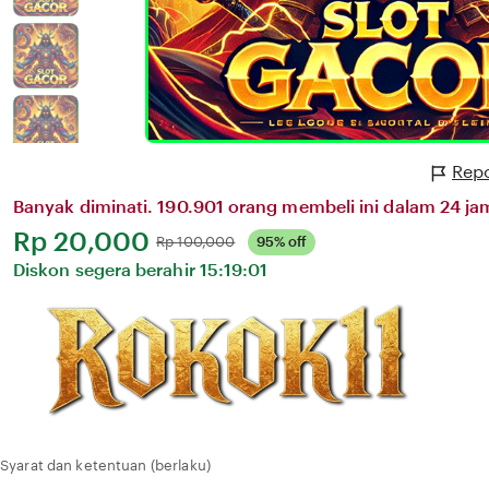
Repo
Banyak diminati. 190.901 orang membeli ini dalam 24 jam
Harga:
Rp 20,000
Normal:
Rp 100,000
95% off
Diskon segera berahir
15:19:01
Syarat dan ketentuan (berlaku)