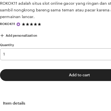
ROKOK11 adalah situs slot online gacor yang ringan dan s
sambil nongkrong bareng sama teman atau pacar karena 
permainan lancar.
5
ROKOK11
out
of
Add personalization
5
stars
Quantity
Add to cart
Item details