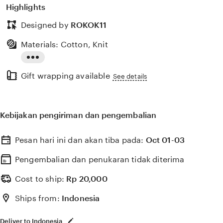
Highlights
Designed by
ROKOK11
Materials: Cotton, Knit
Read
Gift wrapping available
the
See details
full
description
Kebijakan pengiriman dan pengembalian
Pesan hari ini dan akan tiba pada:
Oct 01-03
Pengembalian dan penukaran tidak diterima
Cost to ship:
Rp
20,000
Ships from:
Indonesia
Deliver to Indonesia