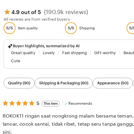
(190.9k reviews)
4.9 out of 5
All reviews are from verified buyers
5/5
5/5
5/
Item quality
Shipping
Buyer highlights, summarized by AI
Great quality
Lovely
Fast shipping
Gift-worthy
Beaut
Cute
Filter
Quality (90)
Shipping & Packaging (60)
Appearance (50)
by
category
5
5
Recommends
This item
out
of
ROKOK11 ringan saat nongkrong malam bersama teman,
5
stars
lancar, cocok santai, tidak ribet, tetap seru tanpa gangg
sini.