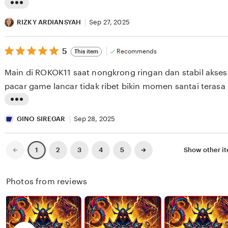
B
e
L
D
v
i
RIZKY ARDIANSYAH
Sep 27, 2025
U
i
s
L
e
5
t
5
Recommends
This item
out
R
w
i
of
Main di ROKOK11 saat nongkrong ringan dan stabil akse
5
A
b
n
stars
pacar game lancar tidak ribet bikin momen santai terasa l
H
y
g
M
Z
r
L
A
A
e
i
GINO SIREGAR
Sep 28, 2025
N
K
v
s
I
i
t
Previous
Next
2
3
4
5
Show other i
1
page
page
S
e
i
I
w
n
Photos from reviews
D
b
g
A
y
r
B
R
e
U