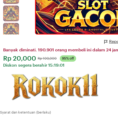
Repo
Banyak diminati. 190.901 orang membeli ini dalam 24 jam
Harga:
Rp 20,000
Normal:
Rp 100,000
95% off
Diskon segera berahir
15:19:01
Syarat dan ketentuan (berlaku)