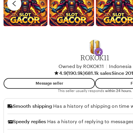
I
v
T
Z
i
A
K
e
R
Y
w
A
b
R
y
D
G
I
I
ROKOK11
A
N
Owned by ROKOK11
|
Indonesia
N
O
4.9
(190.9k)
681.1k sales
Since 20
S
S
Message seller
F
Y
I
This seller usually responds
within 24 hours.
A
R
H
E
Smooth shipping
Has a history of shipping on time w
G
A
Speedy replies
Has a history of replying to messages
R