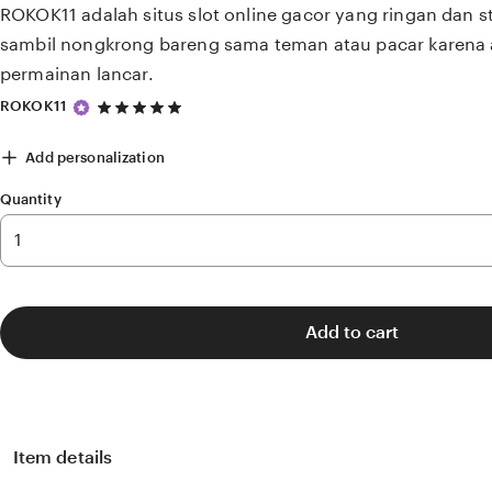
ROKOK11 adalah situs slot online gacor yang ringan dan s
sambil nongkrong bareng sama teman atau pacar karena 
permainan lancar.
5
ROKOK11
out
of
Add personalization
5
stars
Quantity
Add to cart
Item details